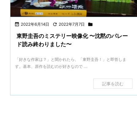

2022年6月14日

2022年7月7日

東野圭吾のミステリー映像化 〜沈黙のパレー
ド読み終わりました〜
「好きな作家は？」と聞かれたら、「東野圭吾！」と即答しま
す。基本、原作を読むのが好きなので ...
記事を読む