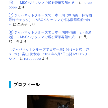
地) ～MSCベリッシマで巡る豪華客船の旅～
に
rurup
oppo
より
⑦ ジャパネットクルーズで日本一周（準備編・持ち物
最終チェック）～MSCベリッシマで巡る豪華客船の旅
～
に
久美子
より
⑥ ジャパネットクルーズで日本一周(準備編・E・寄港
地) ～MSCベリッシマで巡る豪華客船の旅～
に
長
沢 浩
より
【ジャパネットクルーズで日本一周】⑭ 2ヶ月後（7/
6・木） 富山 伏木港 2023年5月7日出発 MSCベリッ
シマ
に
rurupoppo
より
プロフィール