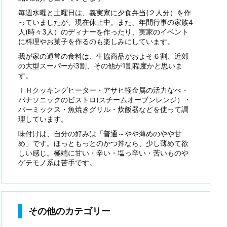
毎週水曜と土曜日は、義実家に夕食弁当(２人分）を作
っていましたが、現在休止中。また、年間行事の家族4
人(時々3人）のディナーを作ったり、実家のイベント
に料理やお菓子を作るのも楽しみにしています。
我が家の通常の食料は、生協商品がおよそ６割、近郊
の大型スーパーが3割、その他が1割程度かと思いま
す。
ＩＨクッキングヒーター・アサヒ軽金属の活力なべ・
パナソニックのビストロ(スチームオーブンレンジ）・
バーミックス・魚焼きグリル・炊飯器などを使って調
理しています。
味付けは、自分の好みは「普通～やや薄めのやや甘
め」です。ほっともっとのかつ丼なら、少し薄めて欲
しい感じ。極端に甘い・辛い・塩っ辛い・苦いものや
ゲテモノ系は苦手です。
その他のカテゴリー