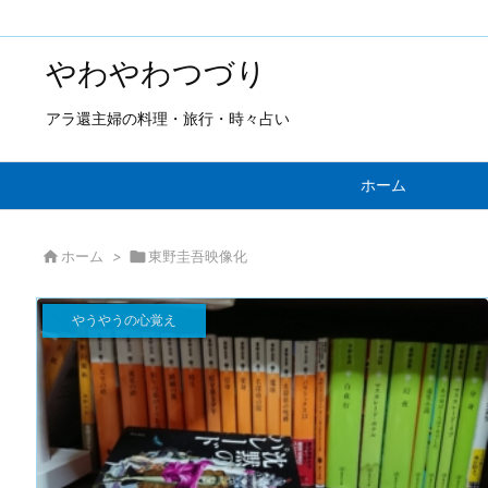
やわやわつづり
アラ還主婦の料理・旅行・時々占い
ホーム

ホーム
>

東野圭吾映像化
やうやうの心覚え