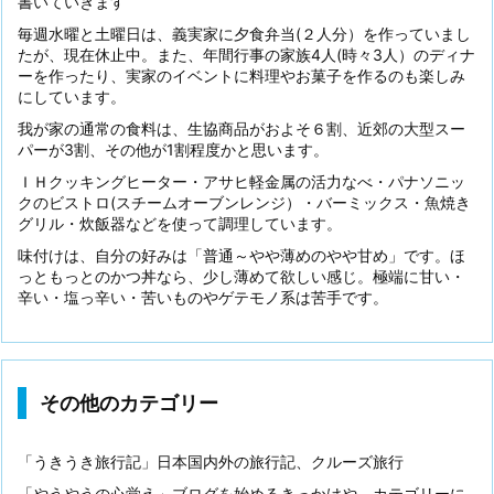
書いていきます
毎週水曜と土曜日は、義実家に夕食弁当(２人分）を作っていまし
たが、現在休止中。また、年間行事の家族4人(時々3人）のディナ
ーを作ったり、実家のイベントに料理やお菓子を作るのも楽しみ
にしています。
我が家の通常の食料は、生協商品がおよそ６割、近郊の大型スー
パーが3割、その他が1割程度かと思います。
ＩＨクッキングヒーター・アサヒ軽金属の活力なべ・パナソニッ
クのビストロ(スチームオーブンレンジ）・バーミックス・魚焼き
グリル・炊飯器などを使って調理しています。
味付けは、自分の好みは「普通～やや薄めのやや甘め」です。ほ
っともっとのかつ丼なら、少し薄めて欲しい感じ。極端に甘い・
辛い・塩っ辛い・苦いものやゲテモノ系は苦手です。
その他のカテゴリー
「うきうき旅行記」日本国内外の旅行記、クルーズ旅行
「やうやうの心覚え」ブログを始めるきっかけや、カテゴリーに