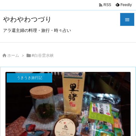

Feedly
RSS
やわやわつづり

アラ還主婦の料理・旅行・時々占い

メニュ

サイド

ホーム
>

#白谷雲水峡

前へ
うきうき旅行記

次へ

検索