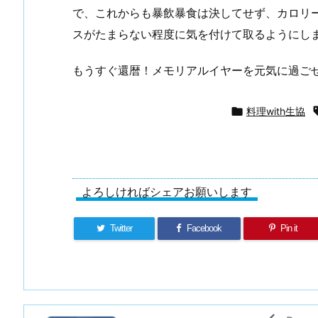
で、これからも暴飲暴食は決してせず、カロリ
スがたまらない程度に気を付けて取るようにし
もうすぐ還暦！メモリアルイヤーを元気に過ご

料理with生協
よろしければシェアお願いします
Twitter
Facebook
Pin it