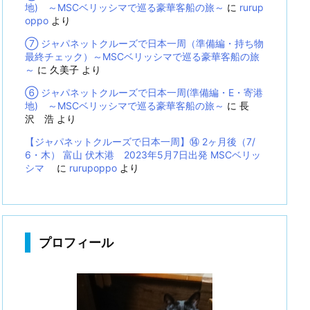
地) ～MSCベリッシマで巡る豪華客船の旅～
に
rurup
oppo
より
⑦ ジャパネットクルーズで日本一周（準備編・持ち物
最終チェック）～MSCベリッシマで巡る豪華客船の旅
～
に
久美子
より
⑥ ジャパネットクルーズで日本一周(準備編・E・寄港
地) ～MSCベリッシマで巡る豪華客船の旅～
に
長
沢 浩
より
【ジャパネットクルーズで日本一周】⑭ 2ヶ月後（7/
6・木） 富山 伏木港 2023年5月7日出発 MSCベリッ
シマ
に
rurupoppo
より
プロフィール