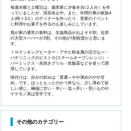
毎週水曜と土曜日は、義実家に夕食弁当(２人分）を作
っていましたが、現在休止中。また、年間行事の家族4
人(時々3人）のディナーを作ったり、実家のイベント
に料理やお菓子を作るのも楽しみにしています。
我が家の通常の食料は、生協商品がおよそ６割、近郊
の大型スーパーが3割、その他が1割程度かと思いま
す。
ＩＨクッキングヒーター・アサヒ軽金属の活力なべ・
パナソニックのビストロ(スチームオーブンレンジ）・
バーミックス・魚焼きグリル・炊飯器などを使って調
理しています。
味付けは、自分の好みは「普通～やや薄めのやや甘
め」です。ほっともっとのかつ丼なら、少し薄めて欲
しい感じ。極端に甘い・辛い・塩っ辛い・苦いものや
ゲテモノ系は苦手です。
その他のカテゴリー