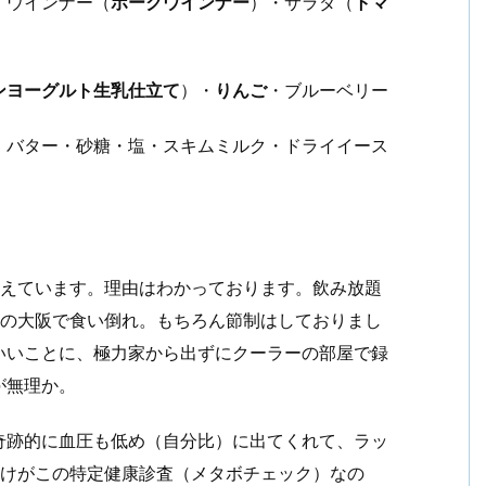
・ウインナー（
ポークウインナー
）・サラダ（
トマ
ンヨーグルト生乳仕立て
）・
りんご
・ブルーベリー
・バター・砂糖・塩・スキムミルク・ドライイース
増えています。理由はわかっております。飲み放題
度の大阪で食い倒れ。もちろん節制はしておりまし
いいことに、極力家から出ずにクーラーの部屋で録
が無理か。
奇跡的に血圧も低め（自分比）に出てくれて、ラッ
かけがこの特定健康診査（メタボチェック）なの