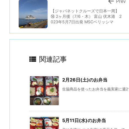

Prev
【ジャパネットクルーズで日本一周】
⑭ 2ヶ月後（7/6・木） 富山 伏木港 2
023年5月7日出発 MSCベリッシマ

関連記事
2月26日(土)のお弁当
生協商品を使ったお弁当を義実家に週2で
5月11日(水)のお弁当