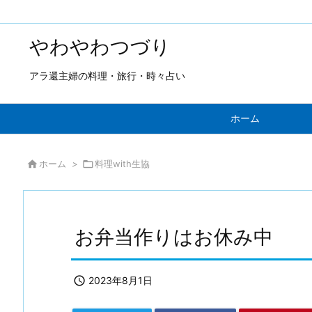
やわやわつづり
アラ還主婦の料理・旅行・時々占い
ホーム

ホーム
>

料理with生協
お弁当作りはお休み中

2023年8月1日