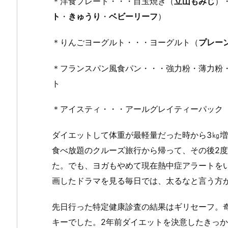
＊洋食プレート・・・目玉焼き（
立山もみじ
）
ト
・
きゅうり
・
ベビーリーフ
）
＊りんごヨーグルト・・・ヨーグルト（
プレー
＊フランスパン風食パン・・・強力粉・薄力粉
ト
＊アイスティ・・・アールグレイティーパック
ダイエットして体重が最軽量だった時から3㎏
食べ放題のクルーズ旅行から帰って、その後2
た。でも、ヨガもやめて現在熱中症アラートを
画したドラマを見る毎日では、太るなと言う方
先日行った特定健康診査の結果はギリセーフ。
キーでした。2年前ダイエットを決意したきっ