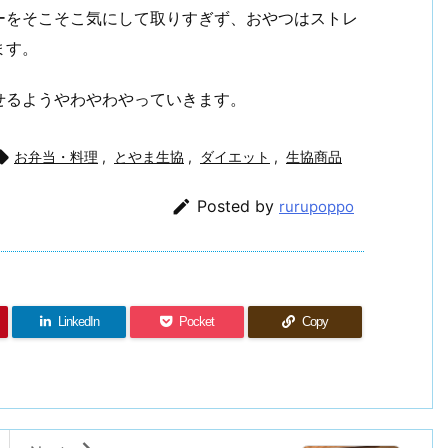
ーをそこそこ気にして取りすぎず、おやつはストレ
ます。
せるようやわやわやっていきます。

お弁当・料理
,
とやま生協
,
ダイエット
,
生協商品

Posted by
rurupoppo
LinkedIn
Pocket
Copy