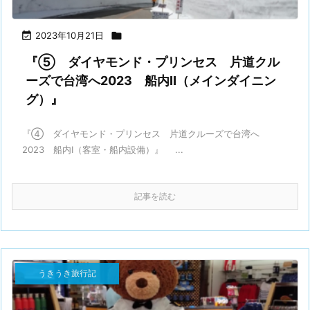

2023年10月21日

『⑤ ダイヤモンド・プリンセス 片道クル
ーズで台湾へ2023 船内Ⅱ（メインダイニン
グ）』
『④ ダイヤモンド・プリンセス 片道クルーズで台湾へ
2023 船内Ⅰ（客室・船内設備）』 ...
記事を読む
うきうき旅行記