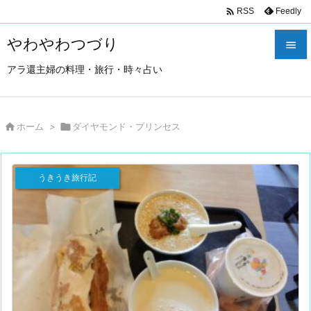

Feedly
RSS
やわやわつづり

アラ還主婦の料理・旅行・時々占い

メニュ

サイド

ホーム
>

ダイヤモンド・プリンセス

前へ
うきうき旅行記

次へ

検索