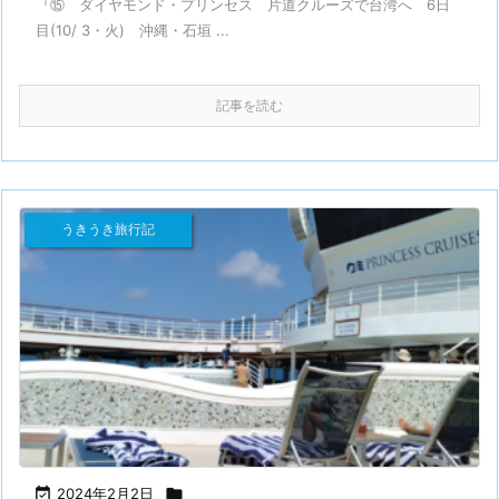
『⑮ ダイヤモンド・プリンセス 片道クルーズで台湾へ 6日
目(10/ 3・火) 沖縄・石垣 ...
記事を読む
うきうき旅行記

2024年2月2日
