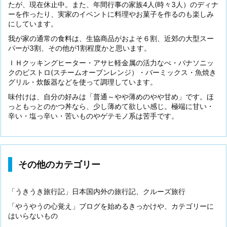
たが、現在休止中。また、年間行事の家族4人(時々3人）のディナ
ーを作ったり、実家のイベントに料理やお菓子を作るのも楽しみ
にしています。
我が家の通常の食料は、生協商品がおよそ６割、近郊の大型スー
パーが3割、その他が1割程度かと思います。
ＩＨクッキングヒーター・アサヒ軽金属の活力なべ・パナソニッ
クのビストロ(スチームオーブンレンジ）・バーミックス・魚焼き
グリル・炊飯器などを使って調理しています。
味付けは、自分の好みは「普通～やや薄めのやや甘め」です。ほ
っともっとのかつ丼なら、少し薄めて欲しい感じ。極端に甘い・
辛い・塩っ辛い・苦いものやゲテモノ系は苦手です。
その他のカテゴリー
「うきうき旅行記」日本国内外の旅行記、クルーズ旅行
「やうやうの心覚え」ブログを始めるきっかけや、カテゴリーに
はいらないもの