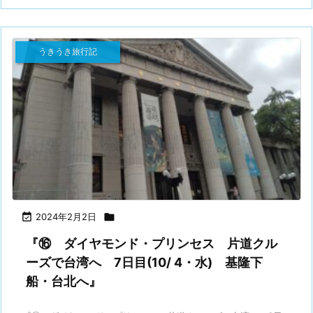
うきうき旅行記

2024年2月2日

『⑯ ダイヤモンド・プリンセス 片道クル
ーズで台湾へ 7日目(10/ 4・水) 基隆下
船・台北へ』