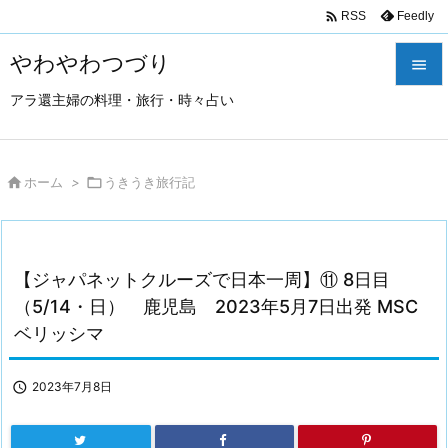

Feedly
RSS
やわやわつづり

アラ還主婦の料理・旅行・時々占い

メニュ

サイド

ホーム
>

うきうき旅行記

前へ

【ジャパネットクルーズで日本一周】⑪ 8日目
次へ
（5/14・日） 鹿児島 2023年5月7日出発 MSC

ベリッシマ
検索

2023年7月8日