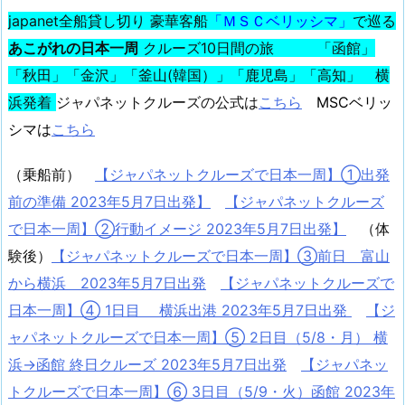
japanet全船貸し切り 豪華客船
「ＭＳＣベリッシマ」
で巡る
あこがれの日本一周
クルーズ10日間の旅 「函館」
「秋田」「金沢」「釜山(韓国）」「鹿児島」「高知」 横
浜発着
ジャパネットクルーズの公式は
こちら
MSCベリッ
シマは
こちら
（乗船前）
【ジャパネットクルーズで日本一周】①出発
前の準備 2023年5月7日出発】
【ジャパネットクルーズ
で日本一周】②行動イメージ 2023年5月7日出発】
（体
験後）
【ジャパネットクルーズで日本一周】③前日 富山
から横浜 2023年5月7日出発
【ジャパネットクルーズで
日本一周】④ 1日目 横浜出港 2023年5月7日出発
【ジ
ャパネットクルーズで日本一周】⑤ 2日目（5/8・月） 横
浜→函館 終日クルーズ 2023年5月7日出発
【ジャパネッ
トクルーズで日本一周】⑥ 3日目（5/9・火）函館 2023年